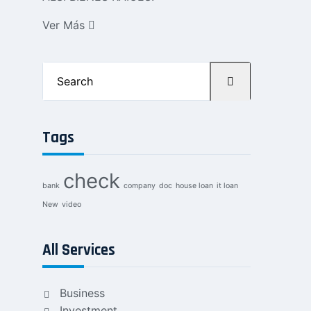
Ver Más
Search
for:
Tags
check
bank
company
doc
house loan
it loan
New
video
All Services
Business
Investment