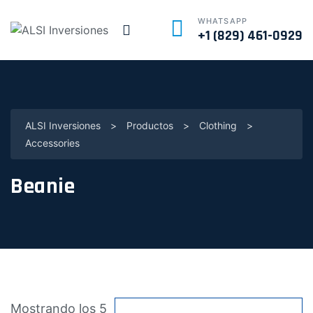
WHATSAPP
+1 (829) 461-0929
ALSI Inversiones
>
Productos
>
Clothing
>
Accessories
Beanie
Mostrando los 5