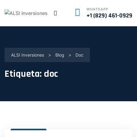
WHATSAPP
+1 (829) 461-0929
ALSI Inversiones
>
Blog
>
Doc
Etiqueta:
doc
31 Dic, 2024