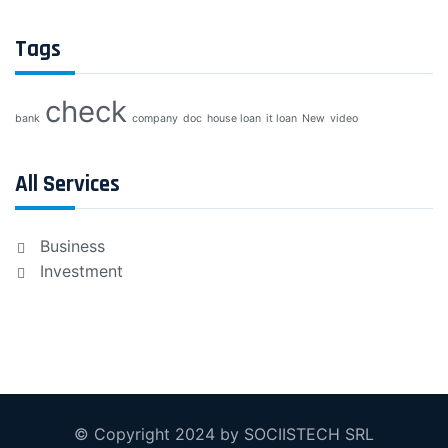
Tags
check
bank
company
doc
house loan
it loan
New
video
All Services
Business
Investment
© Copyright 2024 by SOCIISTECH SRL