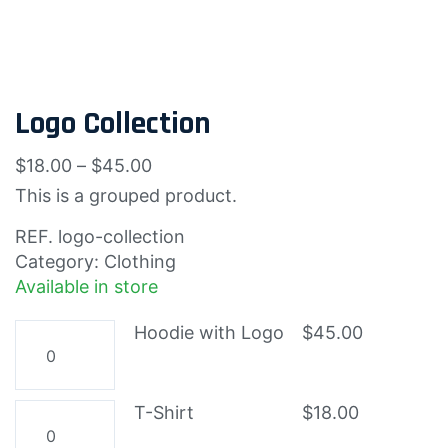
Logo Collection
$
18.00
–
$
45.00
This is a grouped product.
REF.
logo-collection
Category:
Clothing
Available in store
Hoodie
Hoodie with Logo
$
45.00
with
Logo
cantidad
T-
T-Shirt
$
18.00
Shirt