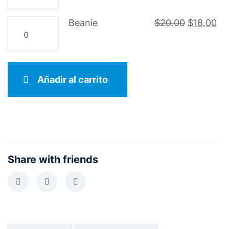
cantidad
El
El
Beanie
Beanie
$
20.00
$
18.00
precio
pr
cantidad
original
ac
era:
es:
$20.00.
$1
Añadir al carrito
Share with friends