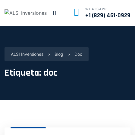
WHATSAPP
+1 (829) 461-0929
ALSI Inversiones
>
Blog
>
Doc
Etiqueta:
doc
31 Dic, 2024