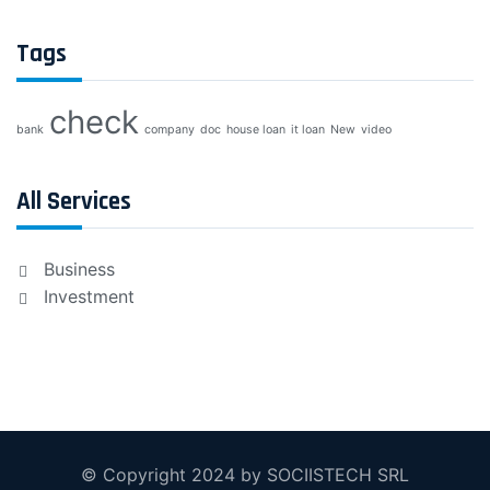
Tags
check
bank
company
doc
house loan
it loan
New
video
All Services
Business
Investment
© Copyright 2024 by SOCIISTECH SRL